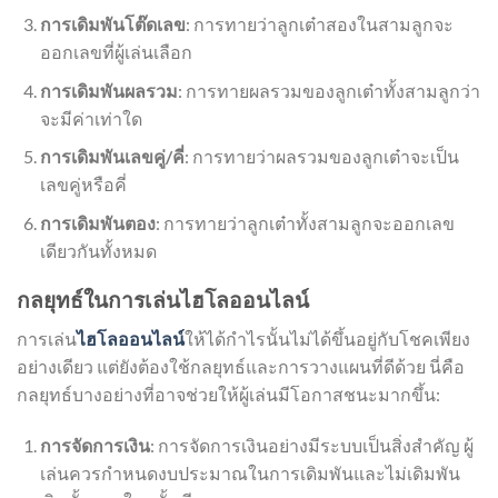
การเดิมพันโต๊ดเลข
: การทายว่าลูกเต๋าสองในสามลูกจะ
ออกเลขที่ผู้เล่นเลือก
การเดิมพันผลรวม
: การทายผลรวมของลูกเต๋าทั้งสามลูกว่า
จะมีค่าเท่าใด
การเดิมพันเลขคู่/คี่
: การทายว่าผลรวมของลูกเต๋าจะเป็น
เลขคู่หรือคี่
การเดิมพันตอง
: การทายว่าลูกเต๋าทั้งสามลูกจะออกเลข
เดียวกันทั้งหมด
กลยุทธ์ในการเล่นไฮโลออนไลน์
การเล่น
ไฮโลออนไลน์
ให้ได้กำไรนั้นไม่ได้ขึ้นอยู่กับโชคเพียง
อย่างเดียว แต่ยังต้องใช้กลยุทธ์และการวางแผนที่ดีด้วย นี่คือ
กลยุทธ์บางอย่างที่อาจช่วยให้ผู้เล่นมีโอกาสชนะมากขึ้น:
การจัดการเงิน
: การจัดการเงินอย่างมีระบบเป็นสิ่งสำคัญ ผู้
เล่นควรกำหนดงบประมาณในการเดิมพันและไม่เดิมพัน