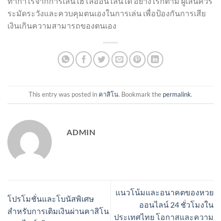
ทำกำไรจากการเล่นไฮโลออนไลน์ได้ อย่างไรก็ตาม ผู้เล่นควร
ระมัดระวังและควบคุมตนเองในการเล่น เพื่อป้องกันการเสีย
เงินเกินความสามารถของตนเอง
This entry was posted in
คาสิโน
. Bookmark the
permalink
.
ADMIN
แนวโน้มและอนาคตของหวย
โปรโมชั่นและโบนัสพิเศษ
ออนไลน์ 24 ชั่วโมงใน
สำหรับการเติมเงินผ่านคาสิโน
ประเทศไทย โอกาสและความ