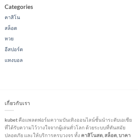
Categories
คาสิโน
สล็อต
หวย
อีสปอร์ต
แทงบอล
เกี่ยวกับเรา
kubet
คือแพลตฟอร์มความบันเทิงออนไลน์ชั้นนำระดับเอเชีย
ที่ได้รับความไว้วางใจจากผู้เล่นทั่วโลก ด้วยระบบที่ทันสมัย
ปลอดภัย และให้บริการครบวงจร ทั้ง
คาสิโนสด
,
สล็อต
,
บาคา