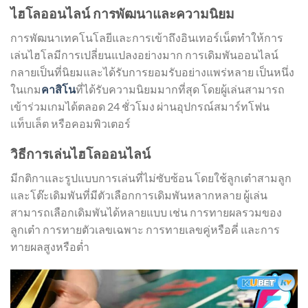
ไฮโลออนไลน์ การพัฒนาและความนิยม
การพัฒนาเทคโนโลยีและการเข้าถึงอินเทอร์เน็ตทำให้การ
เล่นไฮโลมีการเปลี่ยนแปลงอย่างมาก การเดิมพันออนไลน์
กลายเป็นที่นิยมและได้รับการยอมรับอย่างแพร่หลาย เป็นหนึ่ง
ในเกม
คาสิโน
ที่ได้รับความนิยมมากที่สุด โดยผู้เล่นสามารถ
เข้าร่วมเกมได้ตลอด 24 ชั่วโมง ผ่านอุปกรณ์สมาร์ทโฟน
แท็บเล็ต หรือคอมพิวเตอร์
วิธีการเล่นไฮโลออนไลน์
มีกติกาและรูปแบบการเล่นที่ไม่ซับซ้อน โดยใช้ลูกเต๋าสามลูก
และโต๊ะเดิมพันที่มีตัวเลือกการเดิมพันหลากหลาย ผู้เล่น
สามารถเลือกเดิมพันได้หลายแบบ เช่น การทายผลรวมของ
ลูกเต๋า การทายตัวเลขเฉพาะ การทายเลขคู่หรือคี่ และการ
ทายผลสูงหรือต่ำ