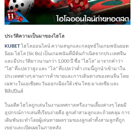
ประวัติความเป็นมาของไฮโล
KUBET
ไฮโลออนไลน์ ความสนุกและกลยุทธ์ในเกมพนันยอด
นิยม ไฮโล (Sic Bo) เป็นเกมพนันที่มีต้นกำเนิดจากประเทศจีน
และมีประวัติยาวนานกว่า 1,000 ปี ชื่อ “ไฮโล” มาจากคำว่า
“ไฮ” ที่แปลว่าสูง และ “โล” ที่แปลว่าต่ำ เกมนี้ถูกนำเข้ามาใน
ประเทศต่างๆ ผ่านการค้าขายและการเดินทางของคนจีน โดย
เฉพาะในเอเชียตะวันออกเฉียงใต้ เช่น ไทย มาเลเซีย และ
ฟิลิปปินส์
ในอดีต ไฮโลถูกเล่นในงานเทศกาลหรืองานเลี้ยงต่างๆ โดยมี
อุปกรณ์การเล่นที่เรียบง่ายคือ ลูกเต๋าสามลูกและถ้วยคลุม การ
เดิมพันจะทำโดยผู้เล่นทายผลรวมของลูกเต๋าทั้งสามลูกที่ถูก
เขย่าและเปิดเผยในภายหลัง